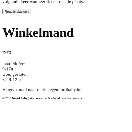
volgende keer wanneer ik een reactie plaats.
Winkelmand
INFO
ma/di/do/vr:
9-17u
woe: gesloten
za: 9-12 u
Vragen? mail naar marieke@noordbaby.be
© 2019 Noord baby | site created with a lot of care, babycare :)